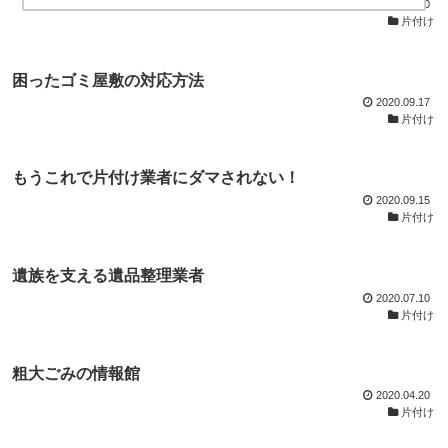
2021.02.10
片付け
困ったゴミ屋敷の対応方法
2020.09.17
片付け
もうこれで片付け業者にダマされない！
2020.09.15
片付け
遺族を支える遺品整理業者
2020.07.10
片付け
粗大ごみの情報館
2020.04.20
片付け