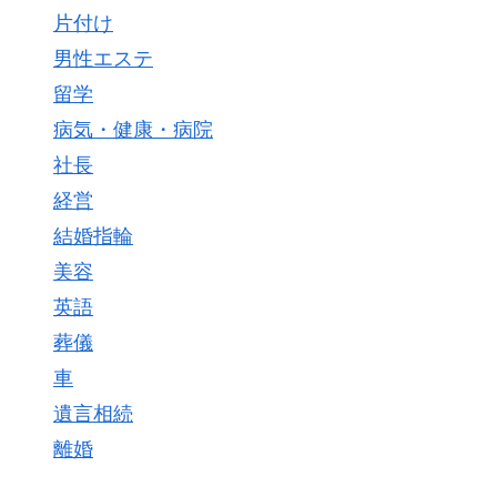
片付け
男性エステ
留学
病気・健康・病院
社長
経営
結婚指輪
美容
英語
葬儀
車
遺言相続
離婚