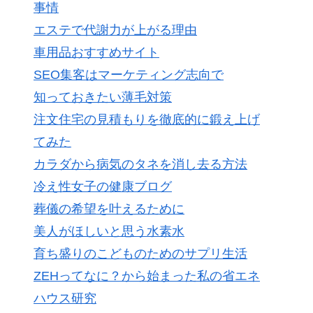
事情
エステで代謝力が上がる理由
車用品おすすめサイト
SEO集客はマーケティング志向で
知っておきたい薄毛対策
注文住宅の見積もりを徹底的に鍛え上げ
てみた
カラダから病気のタネを消し去る方法
冷え性女子の健康ブログ
葬儀の希望を叶えるために
美人がほしいと思う水素水
育ち盛りのこどものためのサプリ生活
ZEHってなに？から始まった私の省エネ
ハウス研究