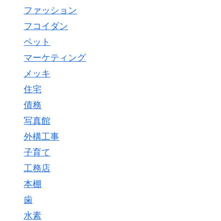
ファッション
フコイダン
ペット
マーケティング
メッキ
住宅
債務
写真館
外構工事
子育て
工務店
本棚
歯
水素