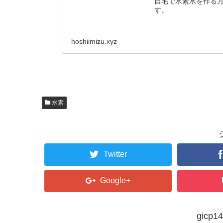
自宅で水素水を作る
す。
hoshiimizu.xyz
水素
Twitter
Google+
gic