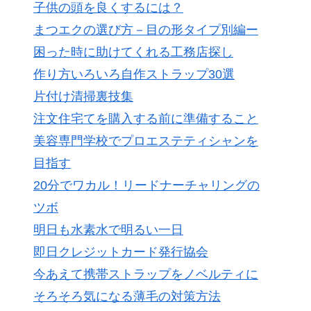
子供の頭を良くするには？
まつエクの選び方－目の形タイプ別編ー
困った時に助けてくれる工務店探し
作り方いろいろ自作ストラップ30選
片付け清掃裏技集
注文住宅てを購入する前に準備すること
美容専門学校でプロエステティシャンを
目指す
20分でワカル！リードナーチャリングの
ツボ
明日も水素水で明るい一日
即日クレジットカード発行協会
今あえて携帯ストラップをノベルティに
そろそろ気になる薄毛の対策方法