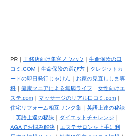
PR｜
工務店向け集客ノウハウ
｜
生命保険の口
コミ.COM
｜
生命保険の選び方
｜
クレジットカ
ードの即日発行じゃけん
｜
お家の見直ししま専
科
｜
健康マニアによる無病ライフ
｜
女性向けエ
ステ.com
｜
マッサージのリアル口コミ.com
｜
住宅リフォーム相互リンク集
｜
英語上達の秘訣
｜
英語上達の秘訣
｜
ダイエットチャレンジ
｜
AGAでお悩み解決
｜
エステサロンを上手に利