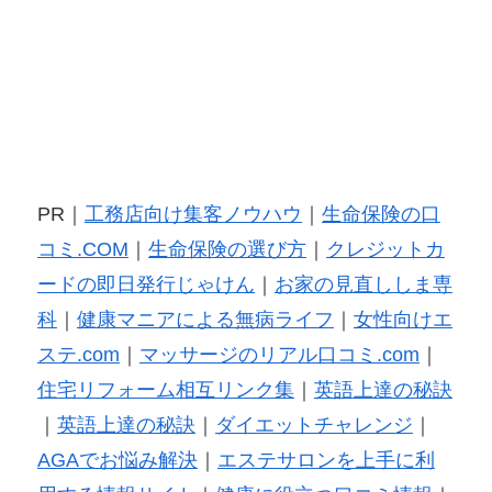
PR｜
工務店向け集客ノウハウ
｜
生命保険の口
コミ.COM
｜
生命保険の選び方
｜
クレジットカ
ードの即日発行じゃけん
｜
お家の見直ししま専
科
｜
健康マニアによる無病ライフ
｜
女性向けエ
ステ.com
｜
マッサージのリアル口コミ.com
｜
住宅リフォーム相互リンク集
｜
英語上達の秘訣
｜
英語上達の秘訣
｜
ダイエットチャレンジ
｜
AGAでお悩み解決
｜
エステサロンを上手に利