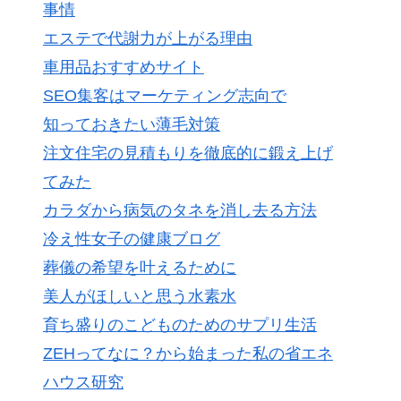
事情
エステで代謝力が上がる理由
車用品おすすめサイト
SEO集客はマーケティング志向で
知っておきたい薄毛対策
注文住宅の見積もりを徹底的に鍛え上げ
てみた
カラダから病気のタネを消し去る方法
冷え性女子の健康ブログ
葬儀の希望を叶えるために
美人がほしいと思う水素水
育ち盛りのこどものためのサプリ生活
ZEHってなに？から始まった私の省エネ
ハウス研究