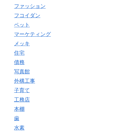
ファッション
フコイダン
ペット
マーケティング
メッキ
住宅
債務
写真館
外構工事
子育て
工務店
本棚
歯
水素