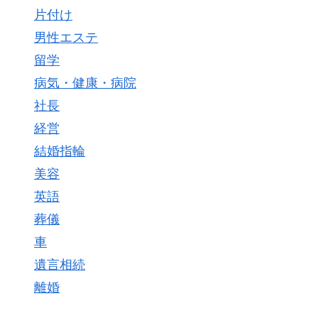
片付け
男性エステ
留学
病気・健康・病院
社長
経営
結婚指輪
美容
英語
葬儀
車
遺言相続
離婚