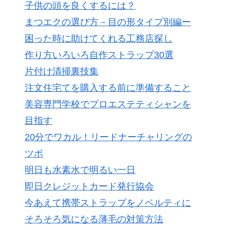
子供の頭を良くするには？
まつエクの選び方－目の形タイプ別編ー
困った時に助けてくれる工務店探し
作り方いろいろ自作ストラップ30選
片付け清掃裏技集
注文住宅てを購入する前に準備すること
美容専門学校でプロエステティシャンを
目指す
20分でワカル！リードナーチャリングの
ツボ
明日も水素水で明るい一日
即日クレジットカード発行協会
今あえて携帯ストラップをノベルティに
そろそろ気になる薄毛の対策方法