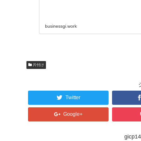
businessgi.work
片付け
Twitter
Google+
gic