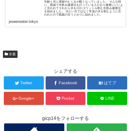
年齢と共に便秘やむくみが酷くなっていました。 そんな時
に、親戚で水飲み健康法を行っている人がおり健康にいいよ
と言われてそれから水を1日に2リットル飲む水飲み健康法
を始めました。 冷たい水ではなく常温の水を飲むように言
われたので親戚の言うとおりに始めました。
powerwater.tokyo
水素
シェアする
Twitter
Facebook
はてブ
Google+
Pocket
LINE
gicp14をフォローする