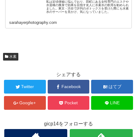
私は近頃便秘に悩んでおり、田町にある女性専門のエステや
水道橋の痩身で効果を目指す友人に水素水の飲用を勧められ
ました。東京・渋谷で評判のボトックスを受けた際にも水素
水のサーバーを見かけ、気になっていました。
sarahayerphotography.com
水素
シェアする
Twitter
Facebook
はてブ
Google+
Pocket
LINE
gicp14をフォローする