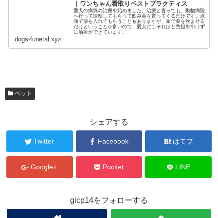
｜ワンちゃん看取りベストプラクティス
愛犬の病気の治療を始めました。治療と言っても、動物病院
へ行って診察してもらって飲み薬を貰ってくるだけです。点
滴で薬を入れてもらうこともありますが、家で薬を飲ませる
だけということが多いので、愛犬にもそれほど負担を掛けず
に治療ができています。
dogs-funeral.xyz
ペット
シェアする
Twitter
Facebook
はてブ
Google+
Pocket
LINE
gicp14をフォローする