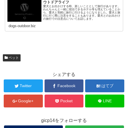
ウトドアライフ
愛犬とお出かけする時、楽しいこととして旅行があります。
わんちゃんと一緒に宿泊できるホテル等も増えていることか
ら、愛犬と気軽に旅行に行けるようになりました。愛犬と旅
行に行く際に注意をすることもあります。愛犬とのお出かけ
の旅行での注意点についてお話します。
dogs-outdoor.biz
ペット
シェアする
Twitter
Facebook
はてブ
Google+
Pocket
LINE
gicp14をフォローする