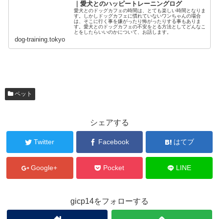
｜愛犬とのハッピートレーニングログ
愛犬とのドッグカフェの時間は、とても楽しい時間となりま
す。しかしドッグカフェに慣れていないワンちゃんの場合
は、そこに行く事を嫌がったり怖がったりする事もありま
す。愛犬とのドッグカフェの不安をとる方法としてどんなこ
とをしたらいいのかについて、お話します。
dog-training.tokyo
ペット
シェアする
Twitter
Facebook
はてブ
Google+
Pocket
LINE
gicp14をフォローする