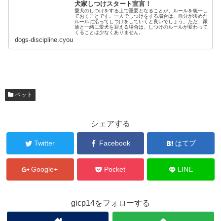
犬家しつけスタート宣言！
愛犬のしつけをする上で重要となることが、ルールを統一し
ておくことです。一人でしつけをする場合は、自分が決めた
ルールに沿ってしつけをしていくと良いでしょう。ただ、家
族と一緒に愛犬を迎える場合は、しつけのルールが変わって
くることは少なくありません。
dogs-discipline.cyou
ペット
シェアする
Twitter
Facebook
はてブ
Google+
Pocket
LINE
gicp14をフォローする