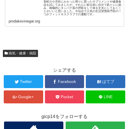
長町の小児科にかかった帰りに買ったサプリメントや健康食
品を試してみましたが、それらに頼る前に自分で筋トレに励
み、積極的にタンパク質の摂取をして体を丈夫にしておくこ
とがいいと思いました。今仙台で人気の生活習慣病予防の一
つがフィットネスクラブでの運動です。
prodakevinegar.org
病気・健康・病院
シェアする
Twitter
Facebook
はてブ
Google+
Pocket
LINE
gicp14をフォローする