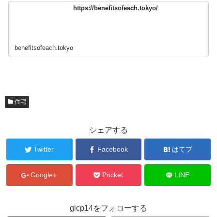
https://benefitsofeach.tokyo/
benefitsofeach.tokyo
住宅
シェアする
Twitter
Facebook
はてブ
Google+
Pocket
LINE
gicp14をフォローする