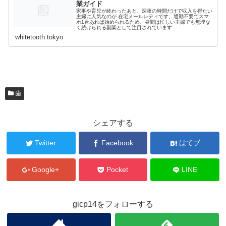
業ガイド
家事や育児が終わったあと、深夜の時間だけで収入を得たい
主婦に人気なのが 在宅メールレディです。通勤不要でスマ
ホ1台あれば始められるため、昼間は忙しい主婦でも無理な
く続けられる副業として注目されています...
whitetooth.tokyo
歯
シェアする
Twitter
Facebook
はてブ
Google+
Pocket
LINE
gicp14をフォローする