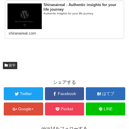
Shiranaireal - Authentic insights for your
life journey
Authentic insights for your life journey
shiranaireal.com
留学
シェアする
Twitter
Facebook
はてブ
Google+
Pocket
LINE
gicp14をフォローする