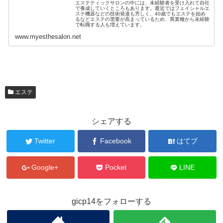
エステティックサロンの中には、未経験者を受け入れて自社
で養成していくところもあります。最近ではフェイシャルエ
ステ機器などの技術発達も芳しく、40歳でもエステを始め
るなどエステの需要が高まっているため、異業種から未経験
で転職する人も増えています。
www.myesthesalon.net
エステ
シェアする
Twitter
Facebook
はてブ
Google+
Pocket
LINE
gicp14をフォローする