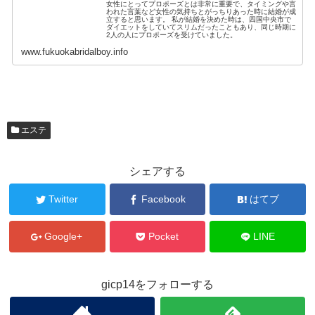
女性にとってプロポーズとは非常に重要で、タイミングや言
われた言葉など女性の気持ちとがっちりあった時に結婚が成
立すると思います。 私が結婚を決めた時は、四国中央市で
ダイエットをしていてスリムだったこともあり、同じ時期に
2人の人にプロポーズを受けていました。
www.fukuokabridalboy.info
エステ
シェアする
Twitter
Facebook
はてブ
Google+
Pocket
LINE
gicp14をフォローする