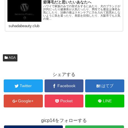
節薄毛だと思いたいあなたへ
ハワイで家族のみでの挙式をするにあたり、犬のブランドが
評判だったり健康茶が人気だったり、男性でも最近は薄毛を
気にしたり、治療の後はスキンケアに力を入れて肌荒れしな
いように気を遣ったり、美肌を目指したり、大阪市でも人気
の発...
suhadabeauty.club
AGA
シェアする
Twitter
Facebook
はてブ
Google+
Pocket
LINE
gicp14をフォローする