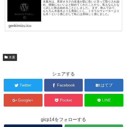
水素水は、美容オタクの友達が肌に良いと言って取り入れ始
め、便秘にもいいよと勧めてくれたことから、私もなんとな
く試しに飲み始めることにしました。 まず、飲んでみて、
もちろん水道水よりも美味しいし、ミネラルウォーターより
も水！という感じがして私には美味しく感じました。
genkimizu.icu
水素
シェアする
Twitter
Facebook
はてブ
Google+
Pocket
LINE
gicp14をフォローする