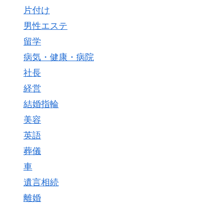
片付け
男性エステ
留学
病気・健康・病院
社長
経営
結婚指輪
美容
英語
葬儀
車
遺言相続
離婚