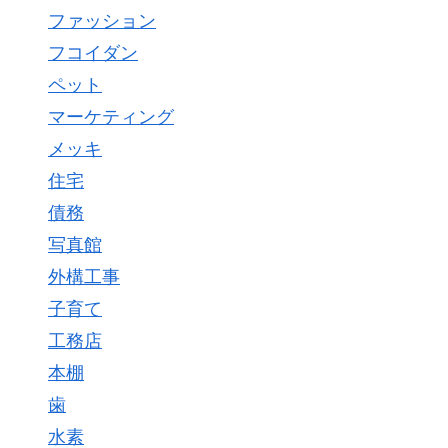
ファッション
フコイダン
ペット
マーケティング
メッキ
住宅
債務
写真館
外構工事
子育て
工務店
本棚
歯
水素