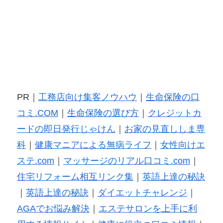
PR｜
工務店向け集客ノウハウ
｜
生命保険の口
コミ.COM
｜
生命保険の選び方
｜
クレジットカ
ードの即日発行じゃけん
｜
お家の見直ししま専
科
｜
健康マニアによる無病ライフ
｜
女性向けエ
ステ.com
｜
マッサージのリアル口コミ.com
｜
住宅リフォーム相互リンク集
｜
英語上達の秘訣
｜
英語上達の秘訣
｜
ダイエットチャレンジ
｜
AGAでお悩み解決
｜
エステサロンを上手に利