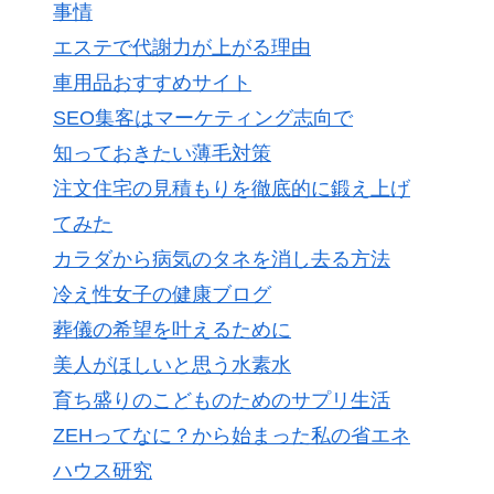
事情
エステで代謝力が上がる理由
車用品おすすめサイト
SEO集客はマーケティング志向で
知っておきたい薄毛対策
注文住宅の見積もりを徹底的に鍛え上げ
てみた
カラダから病気のタネを消し去る方法
冷え性女子の健康ブログ
葬儀の希望を叶えるために
美人がほしいと思う水素水
育ち盛りのこどものためのサプリ生活
ZEHってなに？から始まった私の省エネ
ハウス研究