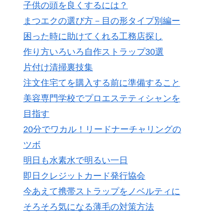
子供の頭を良くするには？
まつエクの選び方－目の形タイプ別編ー
困った時に助けてくれる工務店探し
作り方いろいろ自作ストラップ30選
片付け清掃裏技集
注文住宅てを購入する前に準備すること
美容専門学校でプロエステティシャンを
目指す
20分でワカル！リードナーチャリングの
ツボ
明日も水素水で明るい一日
即日クレジットカード発行協会
今あえて携帯ストラップをノベルティに
そろそろ気になる薄毛の対策方法