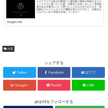
エステマニアの私が仕事帰りに飯田橋で痩身や田町のダイエ
ットエステに通っていた際、水素水に出会いました！美肌効
果のある水素水について調べたことをまとめております。高
性能なフェイシャルエステ機器を使うだけでなく、水素水な
どもとりいれて美肌を目指しています！
foxgon.net
水素
シェアする
Twitter
Facebook
はてブ
Google+
Pocket
LINE
gicp14をフォローする