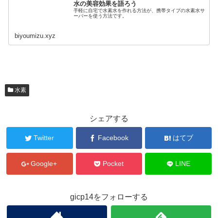
水の美容効果を語ろう
手軽に自宅で水素水を作れる方法が、携帯タイプの水素水サ
ーバーを使う方法です。
biyoumizu.xyz
水素
シェアする
Twitter
Facebook
はてブ
Google+
Pocket
LINE
gicp14をフォローする