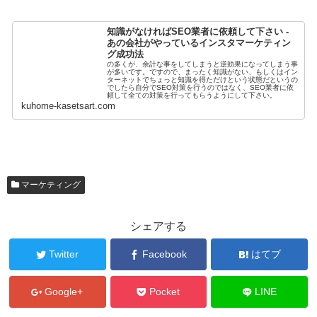
知識がなければSEO業者に依頼して下さい -
あの会社がやっているインスタマーケティン
グ成功法
の多くが、余計な事をしてしまうと逆効果になってしまう事
が多いです。ですので、まったく知識がない、もしくはイン
ターネットでちょっと知識を得ただけという状態だというの
でしたら自分でSEO対策を行うのではなく、SEO業者に依
頼して全ての対策を行ってもらうようにして下さい。
kuhome-kasetsart.com
マーケティング
シェアする
Twitter
Facebook
はてブ
Google+
Pocket
LINE