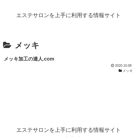
エステサロンを上手に利用する情報サイト
メッキ
メッキ加工の達人.com
2020.10.08
メッキ
エステサロンを上手に利用する情報サイト