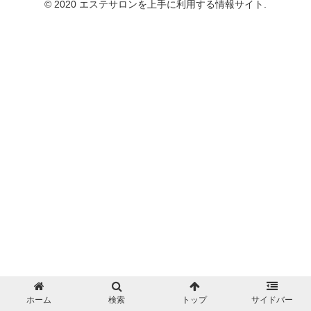
© 2020 エステサロンを上手に利用する情報サイト.
ホーム
検索
トップ
サイドバー