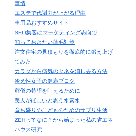
事情
エステで代謝力が上がる理由
車用品おすすめサイト
SEO集客はマーケティング志向で
知っておきたい薄毛対策
注文住宅の見積もりを徹底的に鍛え上げ
てみた
カラダから病気のタネを消し去る方法
冷え性女子の健康ブログ
葬儀の希望を叶えるために
美人がほしいと思う水素水
育ち盛りのこどものためのサプリ生活
ZEHってなに？から始まった私の省エネ
ハウス研究