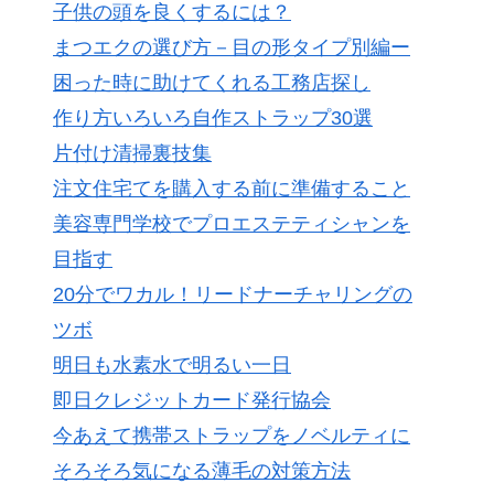
子供の頭を良くするには？
まつエクの選び方－目の形タイプ別編ー
困った時に助けてくれる工務店探し
作り方いろいろ自作ストラップ30選
片付け清掃裏技集
注文住宅てを購入する前に準備すること
美容専門学校でプロエステティシャンを
目指す
20分でワカル！リードナーチャリングの
ツボ
明日も水素水で明るい一日
即日クレジットカード発行協会
今あえて携帯ストラップをノベルティに
そろそろ気になる薄毛の対策方法