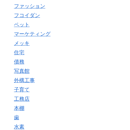
ファッション
フコイダン
ペット
マーケティング
メッキ
住宅
債務
写真館
外構工事
子育て
工務店
本棚
歯
水素