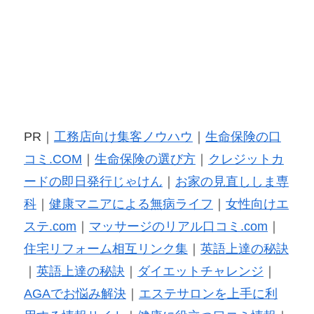
PR｜
工務店向け集客ノウハウ
｜
生命保険の口
コミ.COM
｜
生命保険の選び方
｜
クレジットカ
ードの即日発行じゃけん
｜
お家の見直ししま専
科
｜
健康マニアによる無病ライフ
｜
女性向けエ
ステ.com
｜
マッサージのリアル口コミ.com
｜
住宅リフォーム相互リンク集
｜
英語上達の秘訣
｜
英語上達の秘訣
｜
ダイエットチャレンジ
｜
AGAでお悩み解決
｜
エステサロンを上手に利