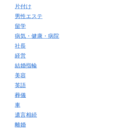
片付け
男性エステ
留学
病気・健康・病院
社長
経営
結婚指輪
美容
英語
葬儀
車
遺言相続
離婚