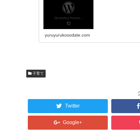
yuruyurukosodate.com
子育て
Twitter
Google+