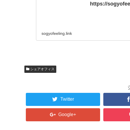
https://sogyofee
sogyofeeling.link
シェアオフィス
Twitter
Google+