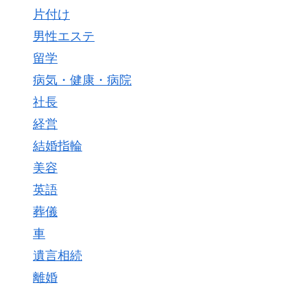
片付け
男性エステ
留学
病気・健康・病院
社長
経営
結婚指輪
美容
英語
葬儀
車
遺言相続
離婚