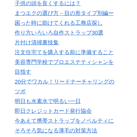
子供の頭を良くするには？
まつエクの選び方－目の形タイプ別編ー
困った時に助けてくれる工務店探し
作り方いろいろ自作ストラップ30選
片付け清掃裏技集
注文住宅てを購入する前に準備すること
美容専門学校でプロエステティシャンを
目指す
20分でワカル！リードナーチャリングの
ツボ
明日も水素水で明るい一日
即日クレジットカード発行協会
今あえて携帯ストラップをノベルティに
そろそろ気になる薄毛の対策方法