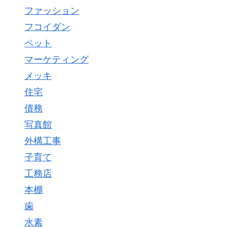
ファッション
フコイダン
ペット
マーケティング
メッキ
住宅
債務
写真館
外構工事
子育て
工務店
本棚
歯
水素