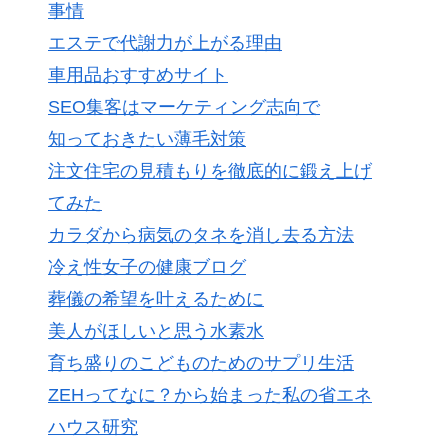
事情
エステで代謝力が上がる理由
車用品おすすめサイト
SEO集客はマーケティング志向で
知っておきたい薄毛対策
注文住宅の見積もりを徹底的に鍛え上げ
てみた
カラダから病気のタネを消し去る方法
冷え性女子の健康ブログ
葬儀の希望を叶えるために
美人がほしいと思う水素水
育ち盛りのこどものためのサプリ生活
ZEHってなに？から始まった私の省エネ
ハウス研究