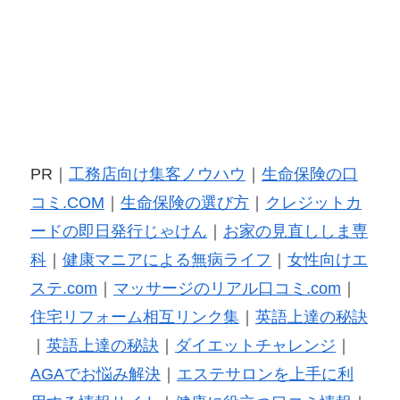
PR｜
工務店向け集客ノウハウ
｜
生命保険の口
コミ.COM
｜
生命保険の選び方
｜
クレジットカ
ードの即日発行じゃけん
｜
お家の見直ししま専
科
｜
健康マニアによる無病ライフ
｜
女性向けエ
ステ.com
｜
マッサージのリアル口コミ.com
｜
住宅リフォーム相互リンク集
｜
英語上達の秘訣
｜
英語上達の秘訣
｜
ダイエットチャレンジ
｜
AGAでお悩み解決
｜
エステサロンを上手に利