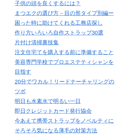
子供の頭を良くするには？
まつエクの選び方－目の形タイプ別編ー
困った時に助けてくれる工務店探し
作り方いろいろ自作ストラップ30選
片付け清掃裏技集
注文住宅てを購入する前に準備すること
美容専門学校でプロエステティシャンを
目指す
20分でワカル！リードナーチャリングの
ツボ
明日も水素水で明るい一日
即日クレジットカード発行協会
今あえて携帯ストラップをノベルティに
そろそろ気になる薄毛の対策方法