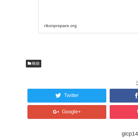
rikonprepare.org
離婚
Twitter
Google+
gic