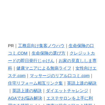
PR｜
工務店向け集客ノウハウ
｜
生命保険の口
コミ.COM
｜
生命保険の選び方
｜
クレジットカ
ードの即日発行じゃけん
｜
お家の見直ししま専
科
｜
健康マニアによる無病ライフ
｜
女性向けエ
ステ.com
｜
マッサージのリアル口コミ.com
｜
住宅リフォーム相互リンク集
｜
英語上達の秘訣
｜
英語上達の秘訣
｜
ダイエットチャレンジ
｜
AGAでお悩み解決
｜
エステサロンを上手に利