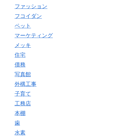
ファッション
フコイダン
ペット
マーケティング
メッキ
住宅
債務
写真館
外構工事
子育て
工務店
本棚
歯
水素