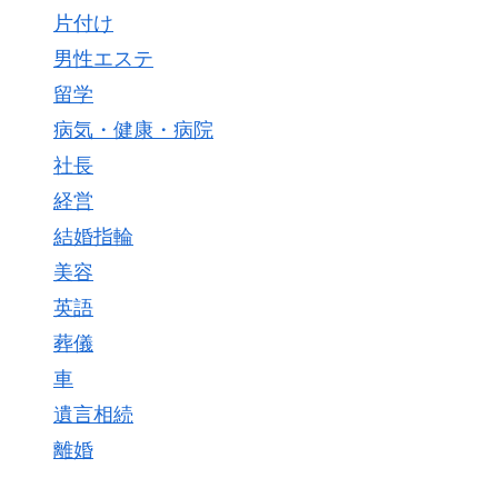
片付け
男性エステ
留学
病気・健康・病院
社長
経営
結婚指輪
美容
英語
葬儀
車
遺言相続
離婚