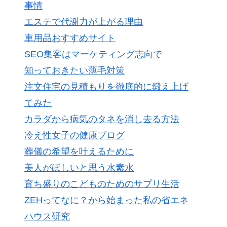
事情
エステで代謝力が上がる理由
車用品おすすめサイト
SEO集客はマーケティング志向で
知っておきたい薄毛対策
注文住宅の見積もりを徹底的に鍛え上げ
てみた
カラダから病気のタネを消し去る方法
冷え性女子の健康ブログ
葬儀の希望を叶えるために
美人がほしいと思う水素水
育ち盛りのこどものためのサプリ生活
ZEHってなに？から始まった私の省エネ
ハウス研究