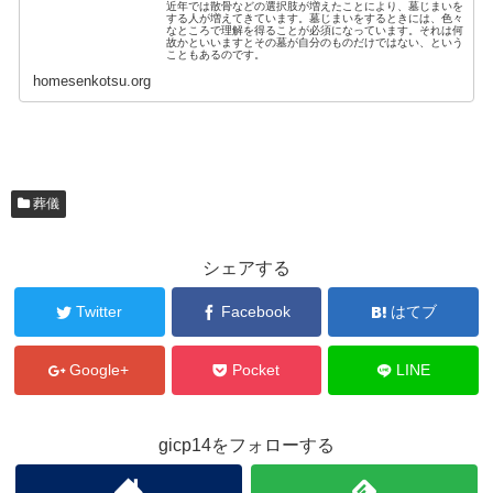
近年では散骨などの選択肢が増えたことにより、墓じまいを
する人が増えてきています。墓じまいをするときには、色々
なところで理解を得ることが必須になっています。それは何
故かといいますとその墓が自分のものだけではない、という
こともあるのです。
homesenkotsu.org
葬儀
シェアする
Twitter
Facebook
はてブ
Google+
Pocket
LINE
gicp14をフォローする