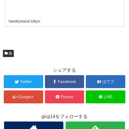
hanokyousei.tokyo
歯
シェアする
Twitter
Facebook
はてブ
Google+
Pocket
LINE
gicp14をフォローする