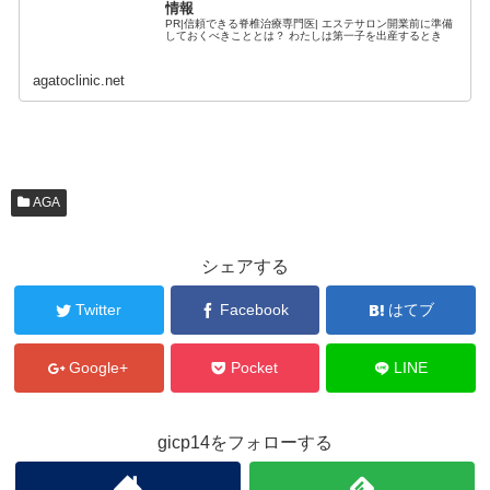
情報
PR|信頼できる脊椎治療専門医| エステサロン開業前に準備
しておくべきこととは？ わたしは第一子を出産するとき
agatoclinic.net
AGA
シェアする
Twitter
Facebook
はてブ
Google+
Pocket
LINE
gicp14をフォローする