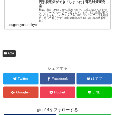
円形脱毛症ができてしまった | 薄毛対策研究
室
私は、東京でPET-CTの人気だったり、人生のほとんどをセ
ミロング〜ロングヘアーで過ごしています。顔に自信が持て
ないこともあり、ヘアスタイル、特にロングヘアーは七難隠
すと思っております。神社結婚式の撮影日や仙台の整形外
科...
usugehuyasu.tokyo
AGA
シェアする
Twitter
Facebook
はてブ
Google+
Pocket
LINE
gicp14をフォローする