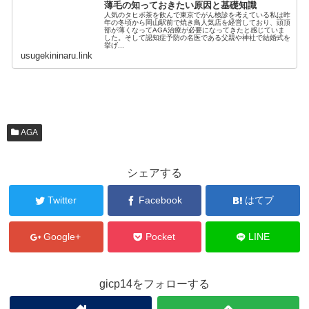
薄毛の知っておきたい原因と基礎知識
人気のタヒボ茶を飲んで東京でがん検診を考えている私は昨
年の冬頃から岡山駅前で焼き鳥人気店を経営しており、頭頂
部が薄くなってAGA治療が必要になってきたと感じていま
した。そして認知症予防の名医である父親や神社で結婚式を
挙げ...
usugekininaru.link
AGA
シェアする
Twitter
Facebook
はてブ
Google+
Pocket
LINE
gicp14をフォローする