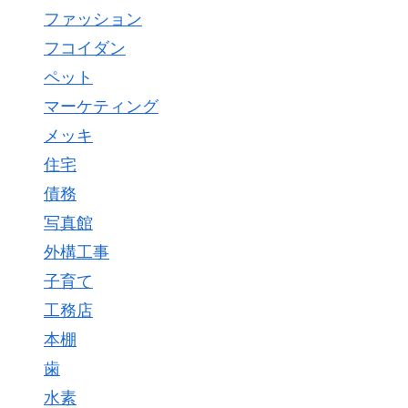
ファッション
フコイダン
ペット
マーケティング
メッキ
住宅
債務
写真館
外構工事
子育て
工務店
本棚
歯
水素