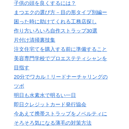
子供の頭を良くするには？
まつエクの選び方－目の形タイプ別編ー
困った時に助けてくれる工務店探し
作り方いろいろ自作ストラップ30選
片付け清掃裏技集
注文住宅てを購入する前に準備すること
美容専門学校でプロエステティシャンを
目指す
20分でワカル！リードナーチャリングの
ツボ
明日も水素水で明るい一日
即日クレジットカード発行協会
今あえて携帯ストラップをノベルティに
そろそろ気になる薄毛の対策方法