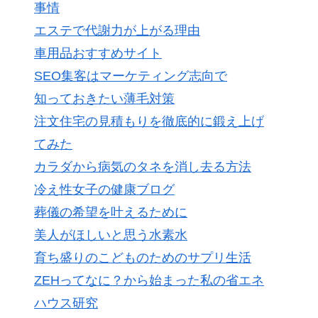
事情
エステで代謝力が上がる理由
車用品おすすめサイト
SEO集客はマーケティング志向で
知っておきたい薄毛対策
注文住宅の見積もりを徹底的に鍛え上げ
てみた
カラダから病気のタネを消し去る方法
冷え性女子の健康ブログ
葬儀の希望を叶えるために
美人がほしいと思う水素水
育ち盛りのこどものためのサプリ生活
ZEHってなに？から始まった私の省エネ
ハウス研究