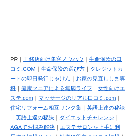
PR｜
工務店向け集客ノウハウ
｜
生命保険の口
コミ.COM
｜
生命保険の選び方
｜
クレジットカ
ードの即日発行じゃけん
｜
お家の見直ししま専
科
｜
健康マニアによる無病ライフ
｜
女性向けエ
ステ.com
｜
マッサージのリアル口コミ.com
｜
住宅リフォーム相互リンク集
｜
英語上達の秘訣
｜
英語上達の秘訣
｜
ダイエットチャレンジ
｜
AGAでお悩み解決
｜
エステサロンを上手に利