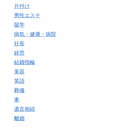
片付け
男性エステ
留学
病気・健康・病院
社長
経営
結婚指輪
美容
英語
葬儀
車
遺言相続
離婚