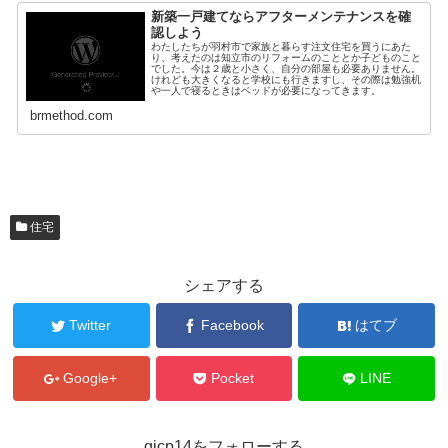
新築一戸建てならアフターメンテナンスを確
認しよう
わたしたちが羽村市で家族と暮らす注文住宅を買うにあた
り、考えたのは知立市のリフォームのこととか子どものこと
でした。今は２歳と小さく、自分の部屋も必要ありません。
けれども大きくなると学校にも行きますし、その際は勉強机
や一人で寝るときはベッドが必要になってきます。
brmethod.com
住宅
シェアする
Twitter
Facebook
はてブ
Google+
Pocket
LINE
gicp14をフォローする