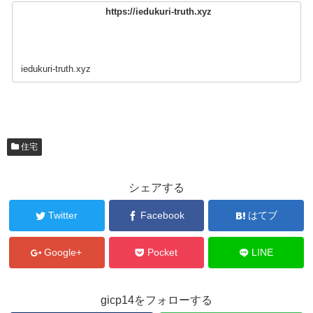
https://iedukuri-truth.xyz
iedukuri-truth.xyz
住宅
シェアする
Twitter
Facebook
はてブ
Google+
Pocket
LINE
gicp14をフォローする