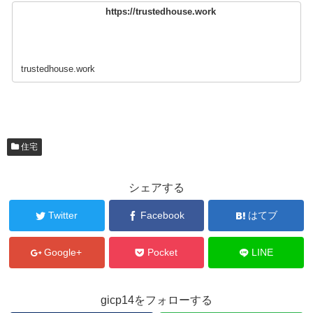
https://trustedhouse.work
trustedhouse.work
住宅
シェアする
Twitter
Facebook
はてブ
Google+
Pocket
LINE
gicp14をフォローする