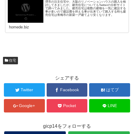
堺市の注文住宅や、大阪のリノベーションハウスの購入を検
討してきましたが、建売住宅についてもTwitterの分析サイト
で調べてみました。建売住宅は複数の建物を一気に建設する
事が多いので建設費を抑える事が出来ていて購入する時も建
売住宅は青梅市の新築一戸建てより安くなります。
homede.biz
住宅
シェアする
Twitter
Facebook
はてブ
Google+
Pocket
LINE
gicp14をフォローする