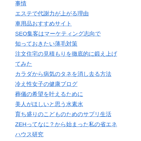
事情
エステで代謝力が上がる理由
車用品おすすめサイト
SEO集客はマーケティング志向で
知っておきたい薄毛対策
注文住宅の見積もりを徹底的に鍛え上げ
てみた
カラダから病気のタネを消し去る方法
冷え性女子の健康ブログ
葬儀の希望を叶えるために
美人がほしいと思う水素水
育ち盛りのこどものためのサプリ生活
ZEHってなに？から始まった私の省エネ
ハウス研究