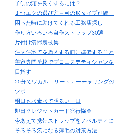
子供の頭を良くするには？
まつエクの選び方－目の形タイプ別編ー
困った時に助けてくれる工務店探し
作り方いろいろ自作ストラップ30選
片付け清掃裏技集
注文住宅てを購入する前に準備すること
美容専門学校でプロエステティシャンを
目指す
20分でワカル！リードナーチャリングの
ツボ
明日も水素水で明るい一日
即日クレジットカード発行協会
今あえて携帯ストラップをノベルティに
そろそろ気になる薄毛の対策方法