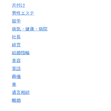
片付け
男性エステ
留学
病気・健康・病院
社長
経営
結婚指輪
美容
英語
葬儀
車
遺言相続
離婚