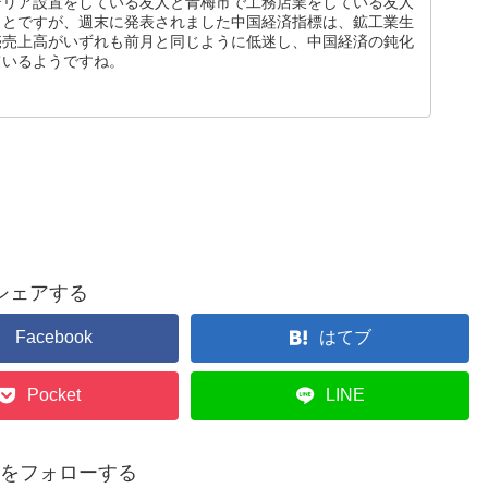
テリア設置をしている友人と青梅市で工務店業をしている友人
ことですが、週末に発表されました中国経済指標は、鉱工業生
売売上高がいずれも前月と同じように低迷し、中国経済の鈍化
ているようですね。
シェアする
Facebook
はてブ
Pocket
LINE
p14をフォローする