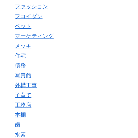
ファッション
フコイダン
ペット
マーケティング
メッキ
住宅
債務
写真館
外構工事
子育て
工務店
本棚
歯
水素