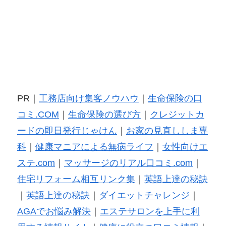
PR｜
工務店向け集客ノウハウ
｜
生命保険の口
コミ.COM
｜
生命保険の選び方
｜
クレジットカ
ードの即日発行じゃけん
｜
お家の見直ししま専
科
｜
健康マニアによる無病ライフ
｜
女性向けエ
ステ.com
｜
マッサージのリアル口コミ.com
｜
住宅リフォーム相互リンク集
｜
英語上達の秘訣
｜
英語上達の秘訣
｜
ダイエットチャレンジ
｜
AGAでお悩み解決
｜
エステサロンを上手に利