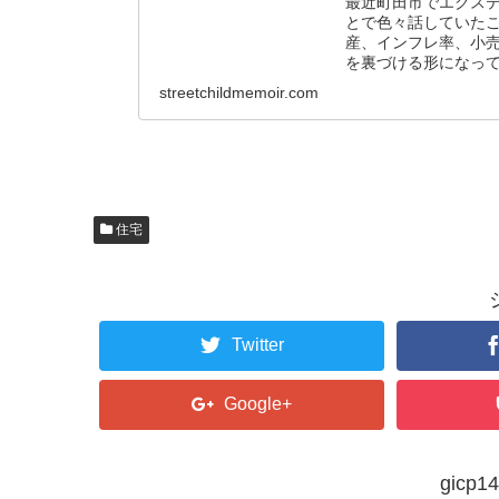
最近町田市でエクス
とで色々話していた
産、インフレ率、小
を裏づける形になっ
streetchildmemoir.com
住宅
Twitter
Google+
gic