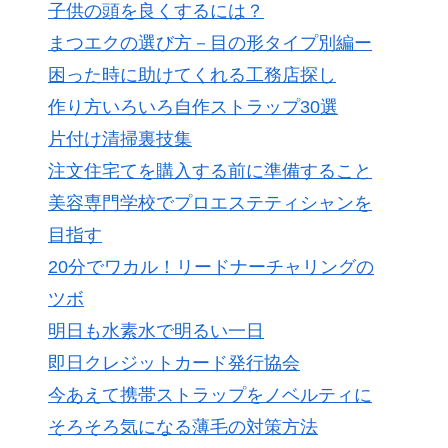
子供の頭を良くするには？
まつエクの選び方－目の形タイプ別編ー
困った時に助けてくれる工務店探し
作り方いろいろ自作ストラップ30選
片付け清掃裏技集
注文住宅てを購入する前に準備すること
美容専門学校でプロエステティシャンを
目指す
20分でワカル！リードナーチャリングの
ツボ
明日も水素水で明るい一日
即日クレジットカード発行協会
今あえて携帯ストラップをノベルティに
そろそろ気になる薄毛の対策方法