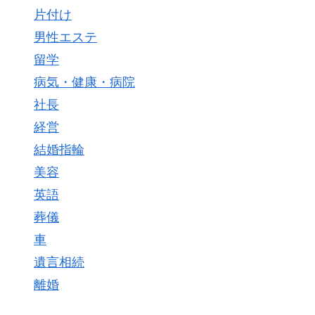
片付け
男性エステ
留学
病気・健康・病院
社長
経営
結婚指輪
美容
英語
葬儀
車
遺言相続
離婚