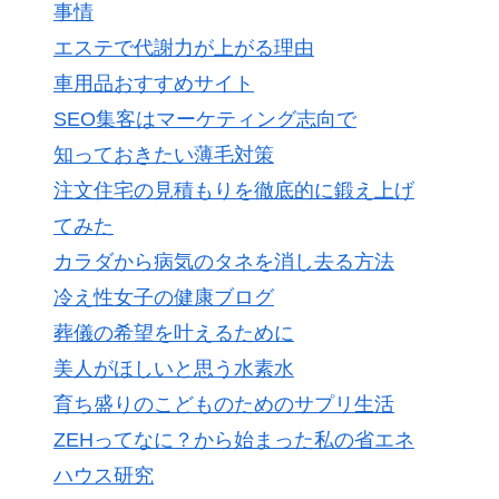
事情
エステで代謝力が上がる理由
車用品おすすめサイト
SEO集客はマーケティング志向で
知っておきたい薄毛対策
注文住宅の見積もりを徹底的に鍛え上げ
てみた
カラダから病気のタネを消し去る方法
冷え性女子の健康ブログ
葬儀の希望を叶えるために
美人がほしいと思う水素水
育ち盛りのこどものためのサプリ生活
ZEHってなに？から始まった私の省エネ
ハウス研究