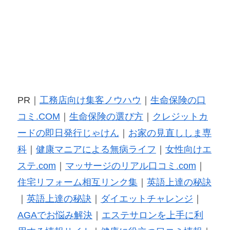
PR｜
工務店向け集客ノウハウ
｜
生命保険の口
コミ.COM
｜
生命保険の選び方
｜
クレジットカ
ードの即日発行じゃけん
｜
お家の見直ししま専
科
｜
健康マニアによる無病ライフ
｜
女性向けエ
ステ.com
｜
マッサージのリアル口コミ.com
｜
住宅リフォーム相互リンク集
｜
英語上達の秘訣
｜
英語上達の秘訣
｜
ダイエットチャレンジ
｜
AGAでお悩み解決
｜
エステサロンを上手に利