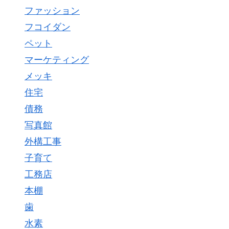
ファッション
フコイダン
ペット
マーケティング
メッキ
住宅
債務
写真館
外構工事
子育て
工務店
本棚
歯
水素