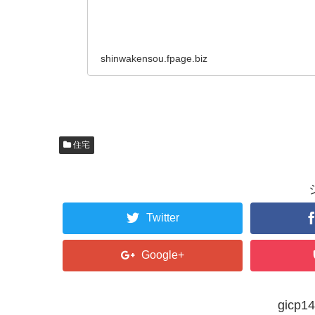
shinwakensou.fpage.biz
住宅
Twitter
Google+
gic