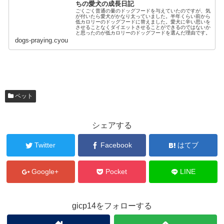
ちの愛犬の成長日記
ごくごく普通の量のドッグフードを与えていたのですが、気
が付いたら愛犬がかなり太っていました。半年くらい前から
低カロリーのドッグフードに替えました。愛犬に辛い思いを
させることなくダイエットさせることができるのではないか
と思ったのが低カロリーのドッグフードを選んだ理由です。
dogs-praying.cyou
ペット
シェアする
Twitter
Facebook
はてブ
Google+
Pocket
LINE
gicp14をフォローする