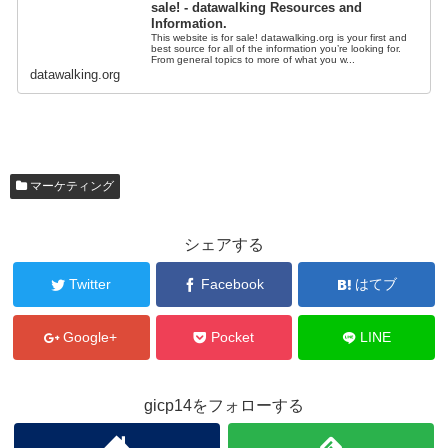
sale! - datawalking Resources and
Information.
This website is for sale! datawalking.org is your first and
best source for all of the information you’re looking for.
From general topics to more of what you w...
datawalking.org
マーケティング
シェアする
Twitter
Facebook
はてブ
Google+
Pocket
LINE
gicp14をフォローする