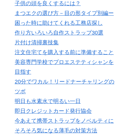
子供の頭を良くするには？
まつエクの選び方－目の形タイプ別編ー
困った時に助けてくれる工務店探し
作り方いろいろ自作ストラップ30選
片付け清掃裏技集
注文住宅てを購入する前に準備すること
美容専門学校でプロエステティシャンを
目指す
20分でワカル！リードナーチャリングの
ツボ
明日も水素水で明るい一日
即日クレジットカード発行協会
今あえて携帯ストラップをノベルティに
そろそろ気になる薄毛の対策方法