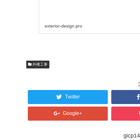
exterior-design.pro
外構工事
Twitter
Google+
gic