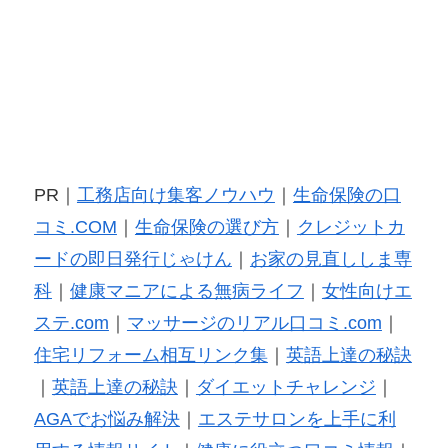
PR｜
工務店向け集客ノウハウ
｜
生命保険の口
コミ.COM
｜
生命保険の選び方
｜
クレジットカ
ードの即日発行じゃけん
｜
お家の見直ししま専
科
｜
健康マニアによる無病ライフ
｜
女性向けエ
ステ.com
｜
マッサージのリアル口コミ.com
｜
住宅リフォーム相互リンク集
｜
英語上達の秘訣
｜
英語上達の秘訣
｜
ダイエットチャレンジ
｜
AGAでお悩み解決
｜
エステサロンを上手に利