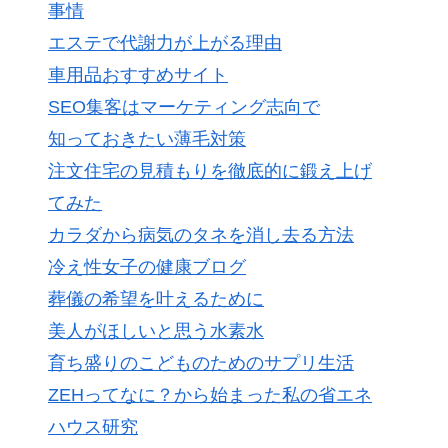
事情
エステで代謝力が上がる理由
車用品おすすめサイト
SEO集客はマーケティング志向で
知っておきたい薄毛対策
注文住宅の見積もりを徹底的に鍛え上げ
てみた
カラダから病気のタネを消し去る方法
冷え性女子の健康ブログ
葬儀の希望を叶えるために
美人がほしいと思う水素水
育ち盛りのこどものためのサプリ生活
ZEHってなに？から始まった私の省エネ
ハウス研究