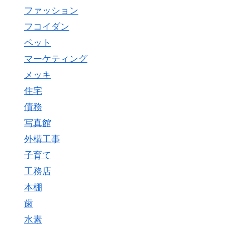
ファッション
フコイダン
ペット
マーケティング
メッキ
住宅
債務
写真館
外構工事
子育て
工務店
本棚
歯
水素