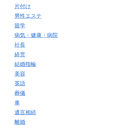
片付け
男性エステ
留学
病気・健康・病院
社長
経営
結婚指輪
美容
英語
葬儀
車
遺言相続
離婚