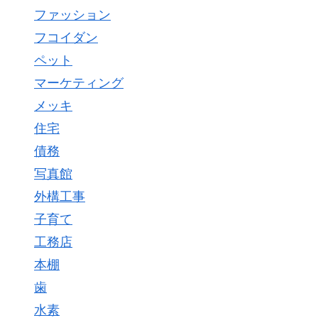
ファッション
フコイダン
ペット
マーケティング
メッキ
住宅
債務
写真館
外構工事
子育て
工務店
本棚
歯
水素