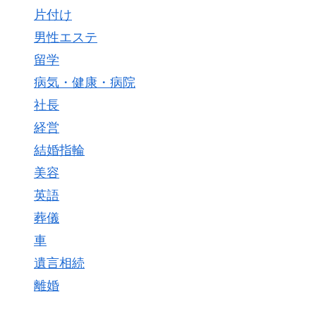
片付け
男性エステ
留学
病気・健康・病院
社長
経営
結婚指輪
美容
英語
葬儀
車
遺言相続
離婚