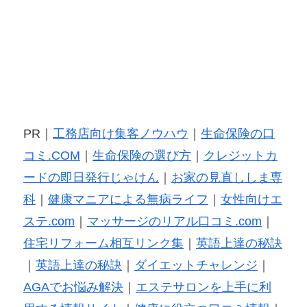
PR｜
工務店向け集客ノウハウ
｜
生命保険の口
コミ.COM
｜
生命保険の選び方
｜
クレジットカ
ードの即日発行じゃけん
｜
お家の見直ししま専
科
｜
健康マニアによる無病ライフ
｜
女性向けエ
ステ.com
｜
マッサージのリアル口コミ.com
｜
住宅リフォーム相互リンク集
｜
英語上達の秘訣
｜
英語上達の秘訣
｜
ダイエットチャレンジ
｜
AGAでお悩み解決
｜
エステサロンを上手に利