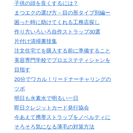
子供の頭を良くするには？
まつエクの選び方－目の形タイプ別編ー
困った時に助けてくれる工務店探し
作り方いろいろ自作ストラップ30選
片付け清掃裏技集
注文住宅てを購入する前に準備すること
美容専門学校でプロエステティシャンを
目指す
20分でワカル！リードナーチャリングの
ツボ
明日も水素水で明るい一日
即日クレジットカード発行協会
今あえて携帯ストラップをノベルティに
そろそろ気になる薄毛の対策方法