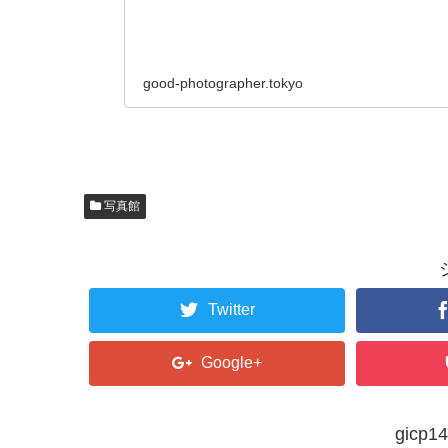
good-photographer.tokyo
写真館
Twitter
Google+
gic