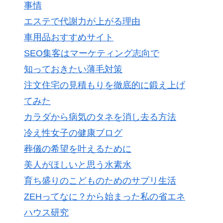
事情
エステで代謝力が上がる理由
車用品おすすめサイト
SEO集客はマーケティング志向で
知っておきたい薄毛対策
注文住宅の見積もりを徹底的に鍛え上げ
てみた
カラダから病気のタネを消し去る方法
冷え性女子の健康ブログ
葬儀の希望を叶えるために
美人がほしいと思う水素水
育ち盛りのこどものためのサプリ生活
ZEHってなに？から始まった私の省エネ
ハウス研究