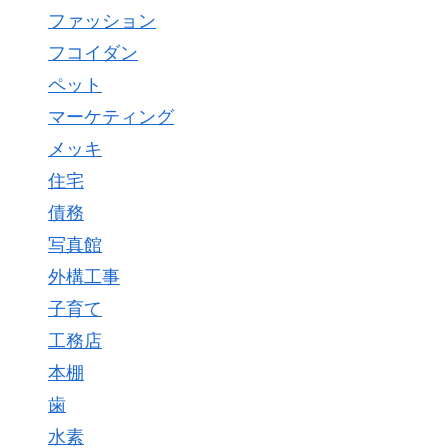
ファッション
フコイダン
ペット
マーケティング
メッキ
住宅
債務
写真館
外構工事
子育て
工務店
本棚
歯
水素