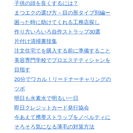
子供の頭を良くするには？
まつエクの選び方－目の形タイプ別編ー
困った時に助けてくれる工務店探し
作り方いろいろ自作ストラップ30選
片付け清掃裏技集
注文住宅てを購入する前に準備すること
美容専門学校でプロエステティシャンを
目指す
20分でワカル！リードナーチャリングの
ツボ
明日も水素水で明るい一日
即日クレジットカード発行協会
今あえて携帯ストラップをノベルティに
そろそろ気になる薄毛の対策方法