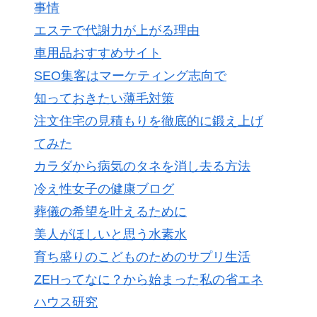
事情
エステで代謝力が上がる理由
車用品おすすめサイト
SEO集客はマーケティング志向で
知っておきたい薄毛対策
注文住宅の見積もりを徹底的に鍛え上げ
てみた
カラダから病気のタネを消し去る方法
冷え性女子の健康ブログ
葬儀の希望を叶えるために
美人がほしいと思う水素水
育ち盛りのこどものためのサプリ生活
ZEHってなに？から始まった私の省エネ
ハウス研究