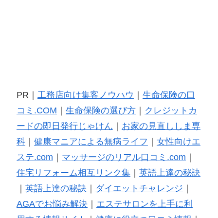
PR｜
工務店向け集客ノウハウ
｜
生命保険の口
コミ.COM
｜
生命保険の選び方
｜
クレジットカ
ードの即日発行じゃけん
｜
お家の見直ししま専
科
｜
健康マニアによる無病ライフ
｜
女性向けエ
ステ.com
｜
マッサージのリアル口コミ.com
｜
住宅リフォーム相互リンク集
｜
英語上達の秘訣
｜
英語上達の秘訣
｜
ダイエットチャレンジ
｜
AGAでお悩み解決
｜
エステサロンを上手に利