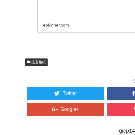
eol-inher.com
遺言相続
Twitter
Google+
gic