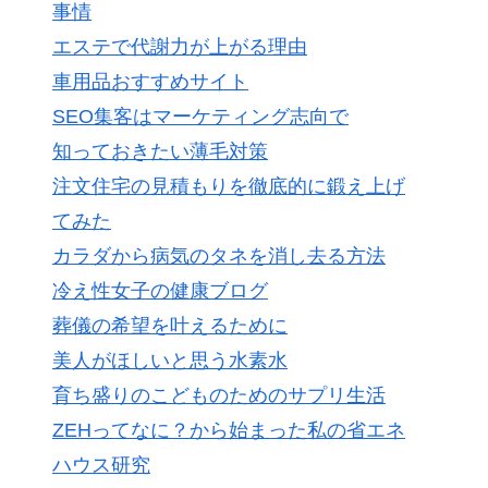
事情
エステで代謝力が上がる理由
車用品おすすめサイト
SEO集客はマーケティング志向で
知っておきたい薄毛対策
注文住宅の見積もりを徹底的に鍛え上げ
てみた
カラダから病気のタネを消し去る方法
冷え性女子の健康ブログ
葬儀の希望を叶えるために
美人がほしいと思う水素水
育ち盛りのこどものためのサプリ生活
ZEHってなに？から始まった私の省エネ
ハウス研究