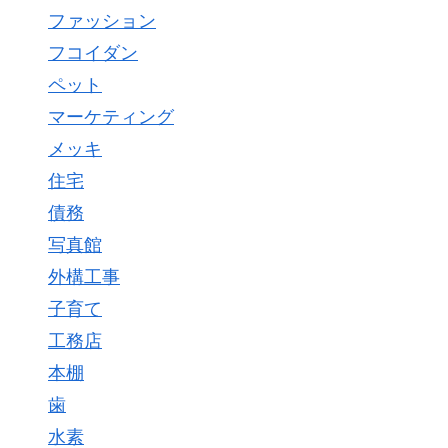
ファッション
フコイダン
ペット
マーケティング
メッキ
住宅
債務
写真館
外構工事
子育て
工務店
本棚
歯
水素