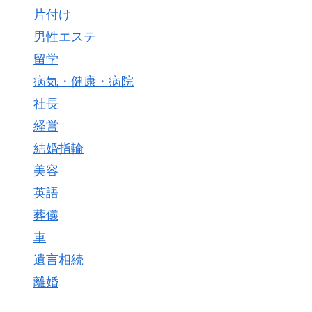
片付け
男性エステ
留学
病気・健康・病院
社長
経営
結婚指輪
美容
英語
葬儀
車
遺言相続
離婚