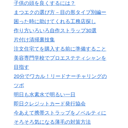
子供の頭を良くするには？
まつエクの選び方－目の形タイプ別編ー
困った時に助けてくれる工務店探し
作り方いろいろ自作ストラップ30選
片付け清掃裏技集
注文住宅てを購入する前に準備すること
美容専門学校でプロエステティシャンを
目指す
20分でワカル！リードナーチャリングの
ツボ
明日も水素水で明るい一日
即日クレジットカード発行協会
今あえて携帯ストラップをノベルティに
そろそろ気になる薄毛の対策方法