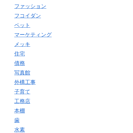
ファッション
フコイダン
ペット
マーケティング
メッキ
住宅
債務
写真館
外構工事
子育て
工務店
本棚
歯
水素