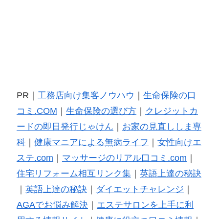
PR｜
工務店向け集客ノウハウ
｜
生命保険の口
コミ.COM
｜
生命保険の選び方
｜
クレジットカ
ードの即日発行じゃけん
｜
お家の見直ししま専
科
｜
健康マニアによる無病ライフ
｜
女性向けエ
ステ.com
｜
マッサージのリアル口コミ.com
｜
住宅リフォーム相互リンク集
｜
英語上達の秘訣
｜
英語上達の秘訣
｜
ダイエットチャレンジ
｜
AGAでお悩み解決
｜
エステサロンを上手に利