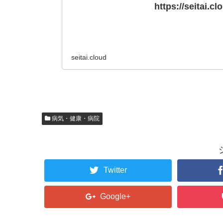
https://seitai.cl
seitai.cloud
病気・健康・病院
Twitter
Google+