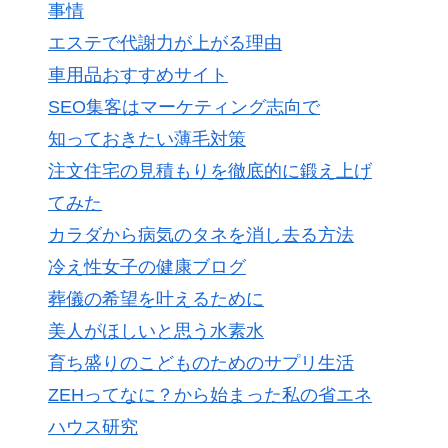
事情
エステで代謝力が上がる理由
車用品おすすめサイト
SEO集客はマーケティング志向で
知っておきたい薄毛対策
注文住宅の見積もりを徹底的に鍛え上げ
てみた
カラダから病気のタネを消し去る方法
冷え性女子の健康ブログ
葬儀の希望を叶えるために
美人がほしいと思う水素水
育ち盛りのこどものためのサプリ生活
ZEHってなに？から始まった私の省エネ
ハウス研究