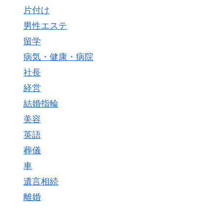
片付け
男性エステ
留学
病気・健康・病院
社長
経営
結婚指輪
美容
英語
葬儀
車
遺言相続
離婚