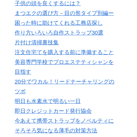
子供の頭を良くするには？
まつエクの選び方－目の形タイプ別編ー
困った時に助けてくれる工務店探し
作り方いろいろ自作ストラップ30選
片付け清掃裏技集
注文住宅てを購入する前に準備すること
美容専門学校でプロエステティシャンを
目指す
20分でワカル！リードナーチャリングの
ツボ
明日も水素水で明るい一日
即日クレジットカード発行協会
今あえて携帯ストラップをノベルティに
そろそろ気になる薄毛の対策方法