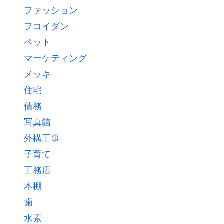
ファッション
フコイダン
ペット
マーケティング
メッキ
住宅
債務
写真館
外構工事
子育て
工務店
本棚
歯
水素