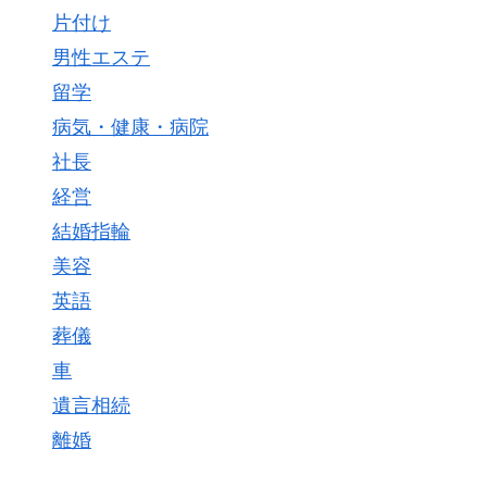
片付け
男性エステ
留学
病気・健康・病院
社長
経営
結婚指輪
美容
英語
葬儀
車
遺言相続
離婚