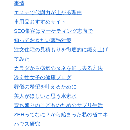
事情
エステで代謝力が上がる理由
車用品おすすめサイト
SEO集客はマーケティング志向で
知っておきたい薄毛対策
注文住宅の見積もりを徹底的に鍛え上げ
てみた
カラダから病気のタネを消し去る方法
冷え性女子の健康ブログ
葬儀の希望を叶えるために
美人がほしいと思う水素水
育ち盛りのこどものためのサプリ生活
ZEHってなに？から始まった私の省エネ
ハウス研究