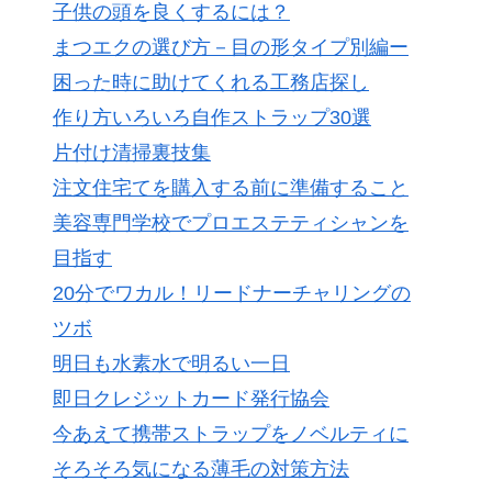
子供の頭を良くするには？
まつエクの選び方－目の形タイプ別編ー
困った時に助けてくれる工務店探し
作り方いろいろ自作ストラップ30選
片付け清掃裏技集
注文住宅てを購入する前に準備すること
美容専門学校でプロエステティシャンを
目指す
20分でワカル！リードナーチャリングの
ツボ
明日も水素水で明るい一日
即日クレジットカード発行協会
今あえて携帯ストラップをノベルティに
そろそろ気になる薄毛の対策方法